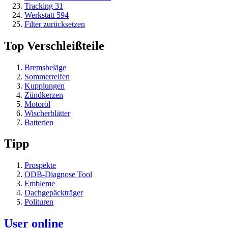
Tracking
31
Werkstatt
594
Filter zurücksetzen
Top Verschleißteile
Bremsbeläge
Sommerreifen
Kupplungen
Zündkerzen
Motoröl
Wischerblätter
Batterien
Tipp
Prospekte
ODB-Diagnose Tool
Embleme
Dachgepäckträger
Polituren
User online