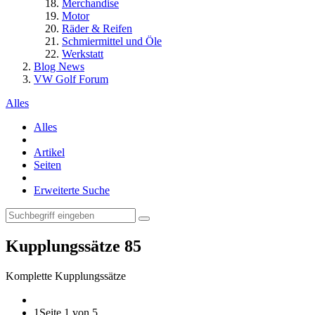
Merchandise
Motor
Räder & Reifen
Schmiermittel und Öle
Werkstatt
Blog News
VW Golf Forum
Alles
Alles
Artikel
Seiten
Erweiterte Suche
Kupplungssätze
85
Komplette Kupplungssätze
1
Seite 1 von 5