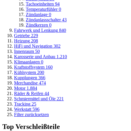
Tachoeinheiten
94
Temperaturfühler
0
Zündanlage
0
Zündanlassschalter
43
Zündkerzen
0
Fahrwerk und Lenkung
840
Getriebe
229
Heizung
208
HiFi und Navigation
302
Innenraum
50
Karosserie und Anbau
1.210
Klimaanlagen
0
Kraftstoffsystem
160
Kühlsystem
200
Kupplungen
366
Merchandise
474
Motor
1.884
Räder & Reifen
44
Schmiermittel und Öle
221
Tracking
25
Werkstatt
596
Filter zurücksetzen
Top Verschleißteile