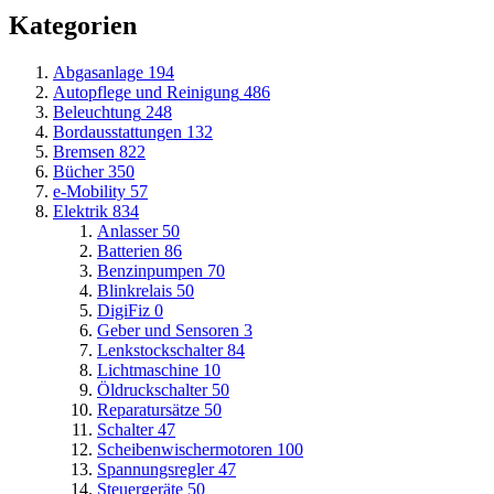
Kategorien
Abgasanlage
194
Autopflege und Reinigung
486
Beleuchtung
248
Bordausstattungen
132
Bremsen
822
Bücher
350
e-Mobility
57
Elektrik
834
Anlasser
50
Batterien
86
Benzinpumpen
70
Blinkrelais
50
DigiFiz
0
Geber und Sensoren
3
Lenkstockschalter
84
Lichtmaschine
10
Öldruckschalter
50
Reparatursätze
50
Schalter
47
Scheibenwischermotoren
100
Spannungsregler
47
Steuergeräte
50