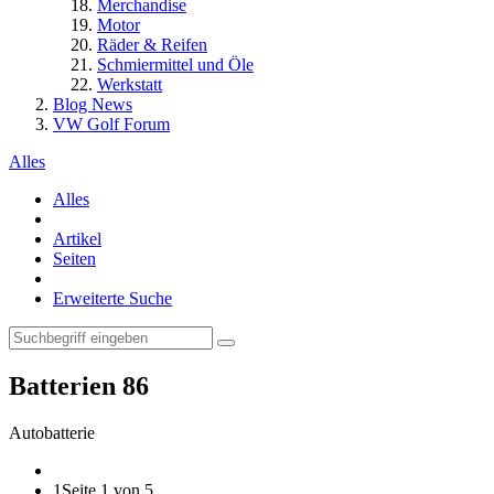
Merchandise
Motor
Räder & Reifen
Schmiermittel und Öle
Werkstatt
Blog News
VW Golf Forum
Alles
Alles
Artikel
Seiten
Erweiterte Suche
Batterien
86
Autobatterie
1
Seite 1 von 5