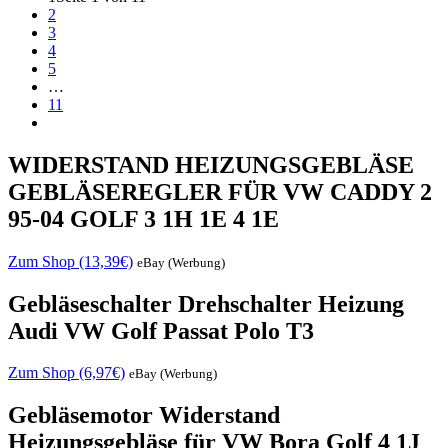
2
3
4
5
…
11
WIDERSTAND HEIZUNGSGEBLÄSE
GEBLÄSEREGLER FÜR VW CADDY 2
95-04 GOLF 3 1H 1E 4 1E
Zum Shop (13,39€)
eBay (Werbung)
Gebläseschalter Drehschalter Heizung
Audi VW Golf Passat Polo T3
Zum Shop (6,97€)
eBay (Werbung)
Gebläsemotor Widerstand
Heizungsgebläse für VW Bora Golf 4 1J