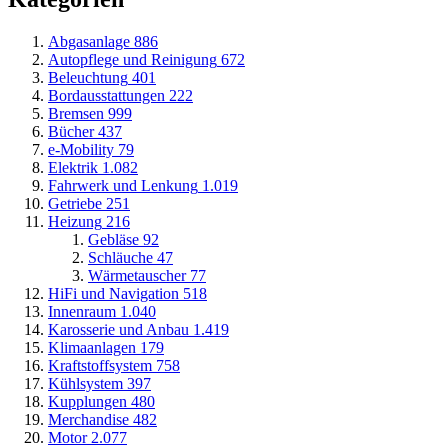
Abgasanlage
886
Autopflege und Reinigung
672
Beleuchtung
401
Bordausstattungen
222
Bremsen
999
Bücher
437
e-Mobility
79
Elektrik
1.082
Fahrwerk und Lenkung
1.019
Getriebe
251
Heizung
216
Gebläse
92
Schläuche
47
Wärmetauscher
77
HiFi und Navigation
518
Innenraum
1.040
Karosserie und Anbau
1.419
Klimaanlagen
179
Kraftstoffsystem
758
Kühlsystem
397
Kupplungen
480
Merchandise
482
Motor
2.077