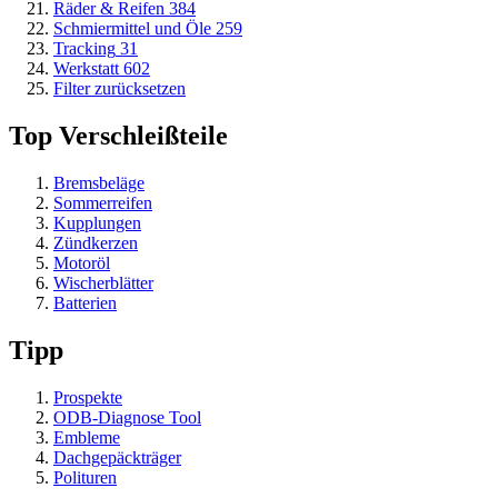
Räder & Reifen
384
Schmiermittel und Öle
259
Tracking
31
Werkstatt
602
Filter zurücksetzen
Top Verschleißteile
Bremsbeläge
Sommerreifen
Kupplungen
Zündkerzen
Motoröl
Wischerblätter
Batterien
Tipp
Prospekte
ODB-Diagnose Tool
Embleme
Dachgepäckträger
Polituren