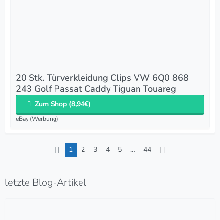
20 Stk. Türverkleidung Clips VW 6Q0 868
243 Golf Passat Caddy Tiguan Touareg
Zum Shop (8,94€)
eBay (Werbung)
1
2
3
4
5
…
44
letzte Blog-Artikel