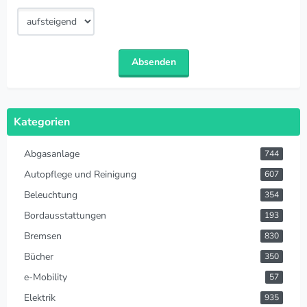
Kategorien
Abgasanlage
744
Autopflege und Reinigung
607
Beleuchtung
354
Bordausstattungen
193
Bremsen
830
Bücher
350
e-Mobility
57
Elektrik
935