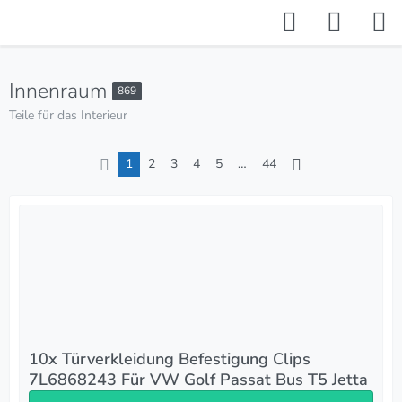
Innenraum
869
Teile für das Interieur
1
2
3
4
5
…
44
10x Türverkleidung Befestigung Clips
7L6868243 Für VW Golf Passat Bus T5 Jetta