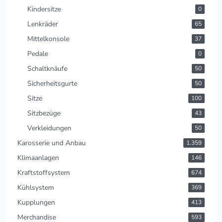
Kindersitze
0
Lenkräder
65
Mittelkonsole
37
Pedale
0
Schaltknäufe
50
Sicherheitsgurte
50
Sitze
100
Sitzbezüge
43
Verkleidungen
50
Karosserie und Anbau
1.359
Klimaanlagen
146
Kraftstoffsystem
674
Kühlsystem
369
Kupplungen
413
Merchandise
593