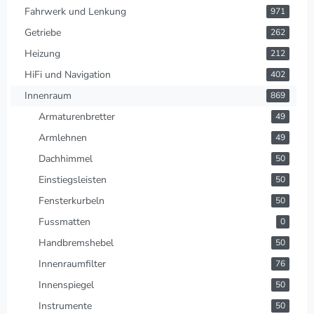
Fahrwerk und Lenkung
971
Getriebe
262
Heizung
212
HiFi und Navigation
402
Innenraum
869
Armaturenbretter
49
Armlehnen
49
Dachhimmel
50
Einstiegsleisten
50
Fensterkurbeln
50
Fussmatten
0
Handbremshebel
50
Innenraumfilter
76
Innenspiegel
50
Instrumente
50