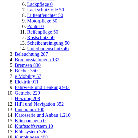
Lackpflege
0
Lackschutzfolie
50
Luftentfeuchter
50
Motorpflege
50
Politur
0
Reifenpflege
50
Rostschutz
50
Scheibenreinigung
50
Unterbodenschutz
46
Beleuchtung
287
Bordausstattungen
132
Bremsen
830
Bücher
350
e-Mobility
57
Elektrik
911
Fahrwerk und Lenkung
933
Getriebe
229
Heizung
208
HiFi und Navigation
352
Innenraum
100
Karosserie und Anbau
1.210
Klimaanlagen
0
Kraftstoffsystem
10
Kühlsystem
326
Kupplungen
408