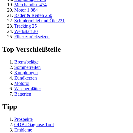
Merchandise
474
Motor
1.884
Räder & Reifen
250
Schmiermittel und Öle
221
Tracking
25
Werkstatt
30
Filter zurücksetzen
Top Verschleißteile
Bremsbeläge
Sommerreifen
Kupplungen
Zündkerzen
Motoröl
Wischerblätter
Batterien
Tipp
Prospekte
ODB-Diagnose Tool
Embleme