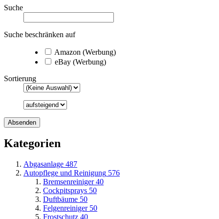
Suche
Suche beschränken auf
Amazon (Werbung)
eBay (Werbung)
Sortierung
Kategorien
Abgasanlage
487
Autopflege und Reinigung
576
Bremsenreiniger
40
Cockpitsprays
50
Duftbäume
50
Felgenreiniger
50
Frostschutz
40