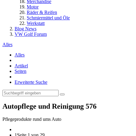
Merchandise
Motor
Räder & Reifen
Schmiermittel und Öle
Werkstatt
Blog News
VW Golf Forum
Alles
Alles
Artikel
Seiten
Erweiterte Suche
Autopflege und Reinigung
576
Pflegeprodukte rund ums Auto
1
Seite 1 von 29