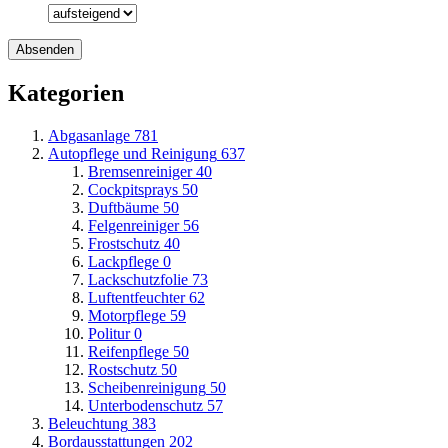
Kategorien
Abgasanlage
781
Autopflege und Reinigung
637
Bremsenreiniger
40
Cockpitsprays
50
Duftbäume
50
Felgenreiniger
56
Frostschutz
40
Lackpflege
0
Lackschutzfolie
73
Luftentfeuchter
62
Motorpflege
59
Politur
0
Reifenpflege
50
Rostschutz
50
Scheibenreinigung
50
Unterbodenschutz
57
Beleuchtung
383
Bordausstattungen
202