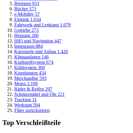
Bremsen
933
Bücher
373
e-Mobility
57
Elektrik
1.034
Fahrwerk und Lenkung
1.079
Getriebe
273
Heizung
260
HiFi und Navigation
447
Innenraum
884
Karosserie und Anbau
1.426
Klimaanlagen
146
Kraftstoffsystem
674
Kühlsystem
369
Kupplungen
434
Merchandise
593
Motor
2.109
Räder & Reifen
297
Schmiermittel und Öle
221
Tracking
31
Werkstatt
594
Filter zurücksetzen
Top Verschleißteile