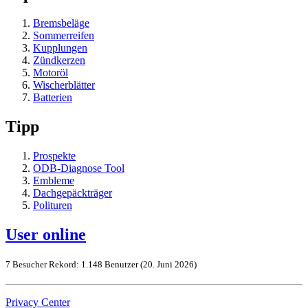
Bremsbeläge
Sommerreifen
Kupplungen
Zündkerzen
Motoröl
Wischerblätter
Batterien
Tipp
Prospekte
ODB-Diagnose Tool
Embleme
Dachgepäckträger
Polituren
User online
7 Besucher
Rekord: 1.148 Benutzer (
20. Juni 2026
)
Privacy Center