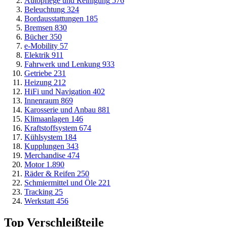
Autopflege und Reinigung
576
Beleuchtung
324
Bordausstattungen
185
Bremsen
830
Bücher
350
e-Mobility
57
Elektrik
911
Fahrwerk und Lenkung
933
Getriebe
231
Heizung
212
HiFi und Navigation
402
Innenraum
869
Karosserie und Anbau
881
Klimaanlagen
146
Kraftstoffsystem
674
Kühlsystem
184
Kupplungen
343
Merchandise
474
Motor
1.890
Räder & Reifen
250
Schmiermittel und Öle
221
Tracking
25
Werkstatt
456
Top Verschleißteile