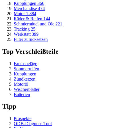
Kupplungen
366
Merchandise
474
Motor
1.884
Räder & Reifen
144
Schmiermittel und Öle
221
Tracking
25
Werkstatt
399
Filter zurücksetzen
Top Verschleißteile
Bremsbeläge
Sommerreifen
Kupplungen
Zündkerzen
Motoröl
Wischerblätter
Batterien
Tipp
Prospekte
ODB-Diagnose Tool