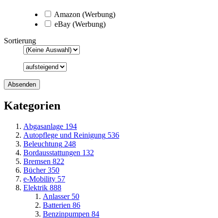
Amazon (Werbung)
eBay (Werbung)
Sortierung
Kategorien
Abgasanlage
194
Autopflege und Reinigung
536
Beleuchtung
248
Bordausstattungen
132
Bremsen
822
Bücher
350
e-Mobility
57
Elektrik
888
Anlasser
50
Batterien
86
Benzinpumpen
84