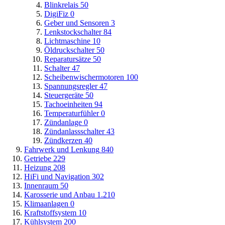
Blinkrelais
50
DigiFiz
0
Geber und Sensoren
3
Lenkstockschalter
84
Lichtmaschine
10
Öldruckschalter
50
Reparatursätze
50
Schalter
47
Scheibenwischermotoren
100
Spannungsregler
47
Steuergeräte
50
Tachoeinheiten
94
Temperaturfühler
0
Zündanlage
0
Zündanlassschalter
43
Zündkerzen
40
Fahrwerk und Lenkung
840
Getriebe
229
Heizung
208
HiFi und Navigation
302
Innenraum
50
Karosserie und Anbau
1.210
Klimaanlagen
0
Kraftstoffsystem
10
Kühlsystem
200