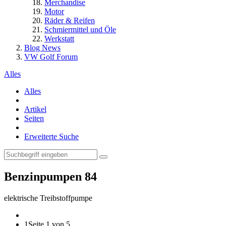
Merchandise
Motor
Räder & Reifen
Schmiermittel und Öle
Werkstatt
Blog News
VW Golf Forum
Alles
Alles
Artikel
Seiten
Erweiterte Suche
Benzinpumpen
84
elektrische Treibstoffpumpe
1
Seite 1 von 5