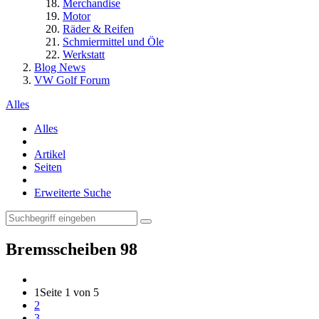
Merchandise
Motor
Räder & Reifen
Schmiermittel und Öle
Werkstatt
Blog News
VW Golf Forum
Alles
Alles
Artikel
Seiten
Erweiterte Suche
Bremsscheiben
98
1
Seite 1 von 5
2
3