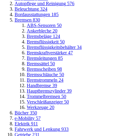
Autopflege und Reinigung
576
Beleuchtung
324
Bordausstattungen
185
Bremsen
830
ABS-Sensoren
50
Ankerbleche
20
Bremsbeläge
124
Bremsflüssigkeit
50
Bremsflüssigkeitsbehälter
34
Bremskraftverstärker
47
Bremsleitungen
85
Bremssättel
50
Bremsscheiben
98
Bremsschläuche
50
Bremstrommeln
24
Handbremse
39
Hauptbremszylinder
39
Trommelbremsen
50
Verschleißanzeiger
50
Werkzeuge
20
Bücher
350
e-Mobility
57
Elektrik
911
Fahrwerk und Lenkung
933
Getriebe
231