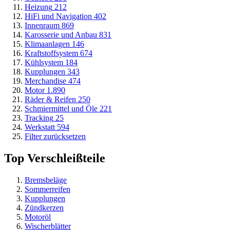
Heizung
212
HiFi und Navigation
402
Innenraum
869
Karosserie und Anbau
831
Klimaanlagen
146
Kraftstoffsystem
674
Kühlsystem
184
Kupplungen
343
Merchandise
474
Motor
1.890
Räder & Reifen
250
Schmiermittel und Öle
221
Tracking
25
Werkstatt
594
Filter zurücksetzen
Top Verschleißteile
Bremsbeläge
Sommerreifen
Kupplungen
Zündkerzen
Motoröl
Wischerblätter