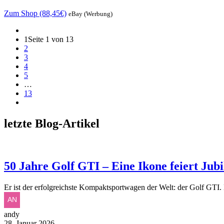
Zum Shop (88,45€)
eBay (Werbung)
1
Seite 1 von 13
2
3
4
5
…
13
letzte Blog-Artikel
50 Jahre Golf GTI – Eine Ikone feiert Jub
Er ist der erfolgreichste Kompaktsportwagen der Welt: der Golf GTI.
andy
28. Januar 2026