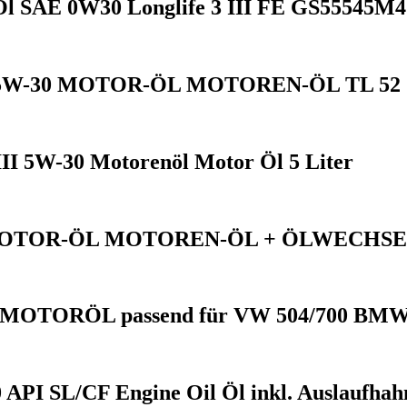
Öl SAE 0W30 Longlife 3 III FE GS55545M4
 5W-30 MOTOR-ÖL MOTOREN-ÖL TL 52 
II 5W-30 Motorenöl Motor Öl 5 Liter
 MOTOR-ÖL MOTOREN-ÖL + ÖLWECHS
 MOTORÖL passend für VW 504/700 BMW
PI SL/CF Engine Oil Öl inkl. Auslaufhah