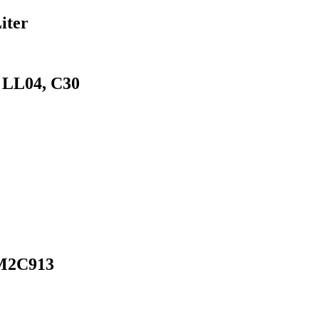
iter
LL04, C30
-M2C913