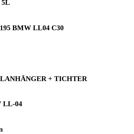
 5L
195 BMW LL04 C30
ELANHÄNGER + TICHTER
 LL-04
n