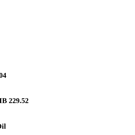
04
B 229.52
il