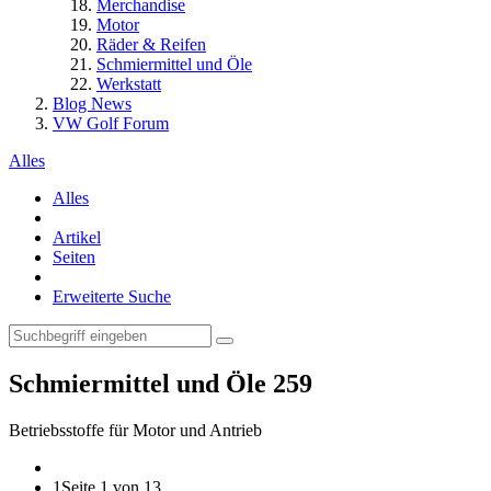
Merchandise
Motor
Räder & Reifen
Schmiermittel und Öle
Werkstatt
Blog News
VW Golf Forum
Alles
Alles
Artikel
Seiten
Erweiterte Suche
Schmiermittel und Öle
259
Betriebsstoffe für Motor und Antrieb
1
Seite 1 von 13