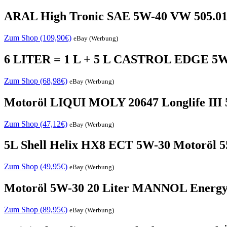
ARAL High Tronic SAE 5W-40 VW 505.01 
Zum Shop (109,90€)
eBay (Werbung)
6 LITER = 1 L + 5 L CASTROL EDGE 5W
Zum Shop (68,98€)
eBay (Werbung)
Motoröl LIQUI MOLY 20647 Longlife III 
Zum Shop (47,12€)
eBay (Werbung)
5L Shell Helix HX8 ECT 5W-30 Motoröl 5
Zum Shop (49,95€)
eBay (Werbung)
Motoröl 5W-30 20 Liter MANNOL Energ
Zum Shop (89,95€)
eBay (Werbung)