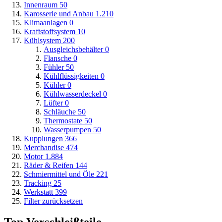
Innenraum
50
Karosserie und Anbau
1.210
Klimaanlagen
0
Kraftstoffsystem
10
Kühlsystem
200
Ausgleichsbehälter
0
Flansche
0
Fühler
50
Kühlflüssigkeiten
0
Kühler
0
Kühlwasserdeckel
0
Lüfter
0
Schläuche
50
Thermostate
50
Wasserpumpen
50
Kupplungen
366
Merchandise
474
Motor
1.884
Räder & Reifen
144
Schmiermittel und Öle
221
Tracking
25
Werkstatt
399
Filter zurücksetzen
Top Verschleißteile