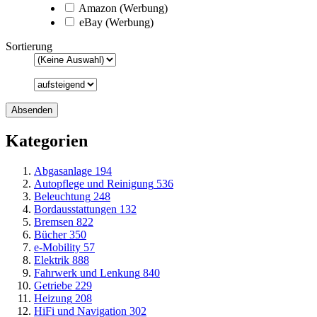
Amazon (Werbung)
eBay (Werbung)
Sortierung
Kategorien
Abgasanlage
194
Autopflege und Reinigung
536
Beleuchtung
248
Bordausstattungen
132
Bremsen
822
Bücher
350
e-Mobility
57
Elektrik
888
Fahrwerk und Lenkung
840
Getriebe
229
Heizung
208
HiFi und Navigation
302