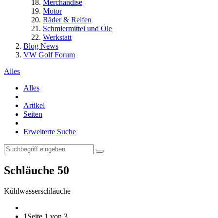
Merchandise
Motor
Räder & Reifen
Schmiermittel und Öle
Werkstatt
Blog News
VW Golf Forum
Alles
Alles
Artikel
Seiten
Erweiterte Suche
Schläuche
50
Kühlwasserschläuche
1
Seite 1 von 3