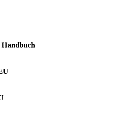
 Handbuch
NEU
U