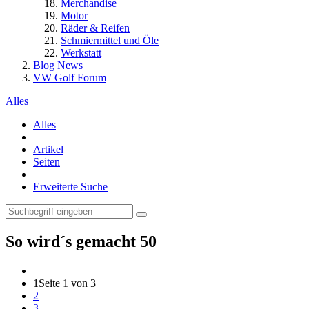
Merchandise
Motor
Räder & Reifen
Schmiermittel und Öle
Werkstatt
Blog News
VW Golf Forum
Alles
Alles
Artikel
Seiten
Erweiterte Suche
So wird´s gemacht
50
1
Seite 1 von 3
2
3