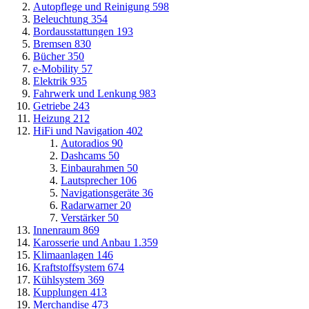
Autopflege und Reinigung
598
Beleuchtung
354
Bordausstattungen
193
Bremsen
830
Bücher
350
e-Mobility
57
Elektrik
935
Fahrwerk und Lenkung
983
Getriebe
243
Heizung
212
HiFi und Navigation
402
Autoradios
90
Dashcams
50
Einbaurahmen
50
Lautsprecher
106
Navigationsgeräte
36
Radarwarner
20
Verstärker
50
Innenraum
869
Karosserie und Anbau
1.359
Klimaanlagen
146
Kraftstoffsystem
674
Kühlsystem
369
Kupplungen
413
Merchandise
473