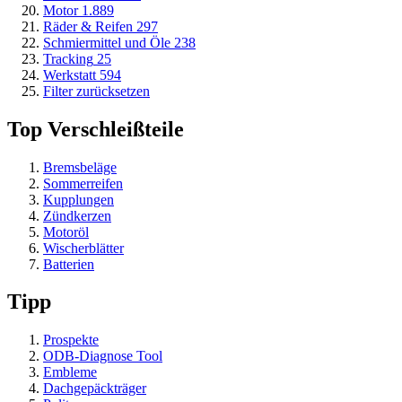
Motor
1.889
Räder & Reifen
297
Schmiermittel und Öle
238
Tracking
25
Werkstatt
594
Filter zurücksetzen
Top Verschleißteile
Bremsbeläge
Sommerreifen
Kupplungen
Zündkerzen
Motoröl
Wischerblätter
Batterien
Tipp
Prospekte
ODB-Diagnose Tool
Embleme
Dachgepäckträger